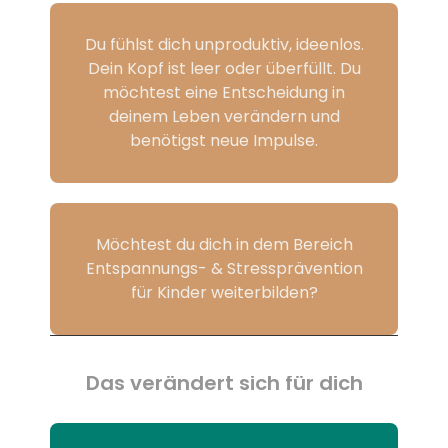
Du fühlst dich unproduktiv, ideenlos.
Dein Kopf ist leer oder überfüllt. Du
möchtest eine Entscheidung in
deinem Leben verändern und
benötigst neue Impulse.
Möchtest du dich in dem Bereich
Entspannungs- & Stressprävention
für Kinder weiterbilden?
Das verändert sich für dich