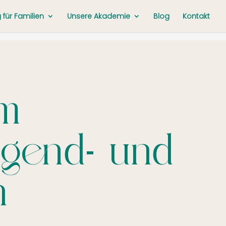
für Familien
Unsere Akademie
Blog
Kontakt
um
Jugend- und
h