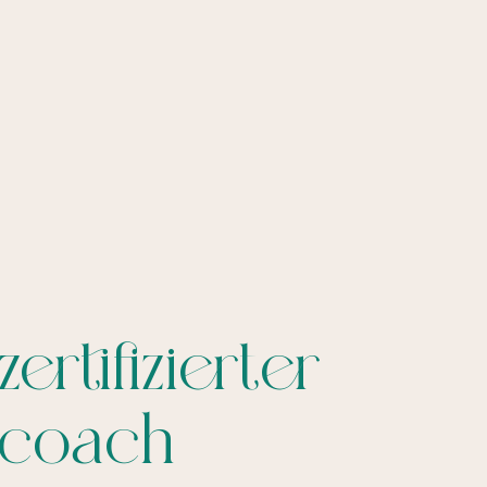
rtifizierter
ncoach