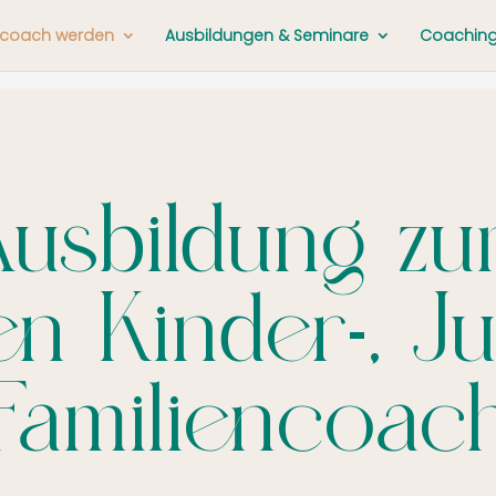
ncoach werden
Ausbildungen & Seminare
Coaching 
usbildung z
rten Kinder-, 
Familiencoac