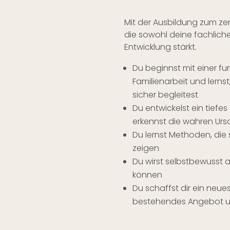
Mit der Ausbildung zum zert
die sowohl deine fachlich
Entwicklung stärkt.
Du beginnst mit einer fu
Familienarbeit und lerns
sicher begleitest
Du entwickelst ein tiefe
erkennst die wahren Ursa
Du lernst Methoden, die
zeigen
Du wirst selbstbewusst 
können
Du schaffst dir ein neue
bestehendes Angebot um 