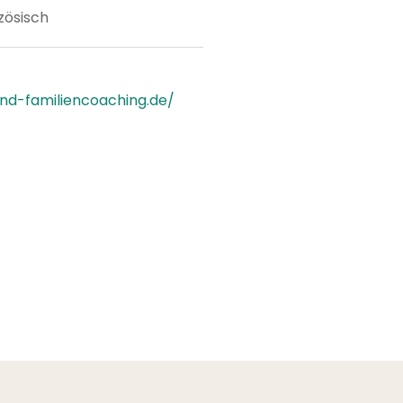
zösisch
und-familiencoaching.de/