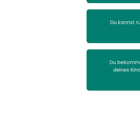
Du kannst r
Du bekommst
deines Kin