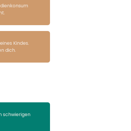
Medienkonsum
ht.
eines Kindes.
n dich.
n schwierigen