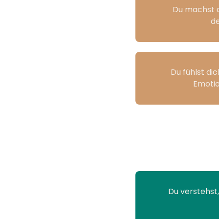
Du machst d
de
Du fühlst di
Emotio
Du verstehst